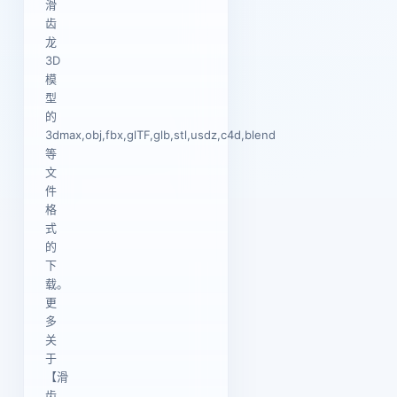
滑
齿
龙
3D
模
型
的
3dmax,obj,fbx,glTF,glb,stl,usdz,c4d,blend
等
文
件
格
式
的
下
载。
更
多
关
于
【滑
齿