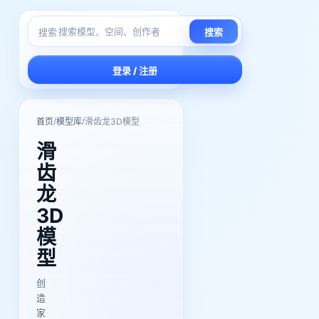
搜索
搜索
登录 / 注册
/
/
首页
模型库
滑齿龙3D模型
滑
齿
龙
3D
模
型
创
造
家