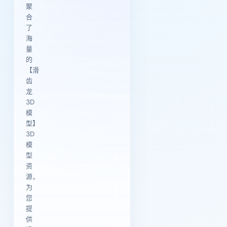
聚
合
了
海
量
的
【滑
齿
龙
3D
模
型】
3D
模
型
资
源，
为
您
提
供