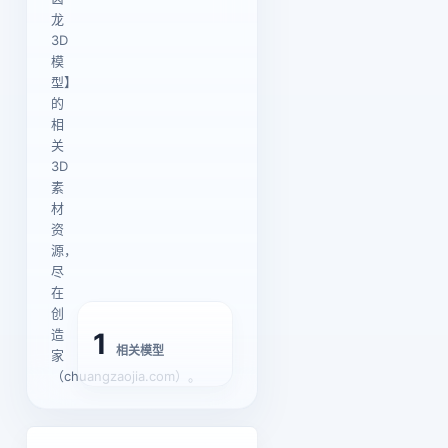
龙
3D
模
型】
的
相
关
3D
素
材
资
源，
尽
在
创
造
1
相关模型
家
（chuangzaojia.com）。