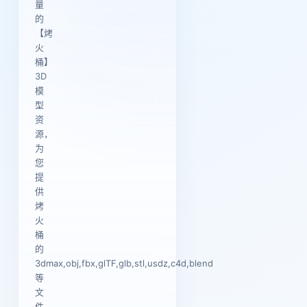
量
的
【烤
火
桶】
3D
模
型
资
源，
为
您
提
供
烤
火
桶
的
3dmax,obj,fbx,glTF,glb,stl,usdz,c4d,blend
等
文
件