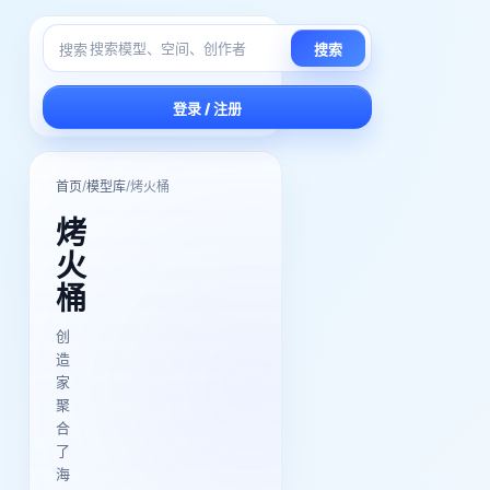
搜索
搜索
登录 / 注册
/
/
首页
模型库
烤火桶
烤
火
桶
创
造
家
聚
合
了
海