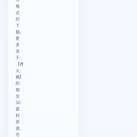
格
式
的
下
载。
更
多
关
于
【烤
火
桶】
的
相
关
3D
素
材
资
源，
尽