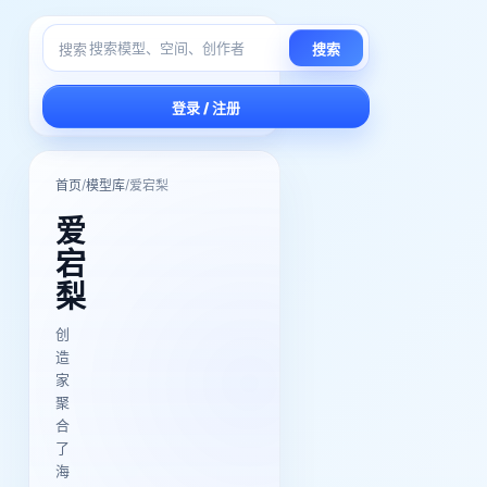
搜索
搜索
登录 / 注册
/
/
首页
模型库
爱宕梨
爱
宕
梨
创
造
家
聚
合
了
海