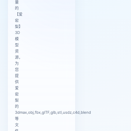
量
的
【爱
宕
梨】
3D
模
型
资
源，
为
您
提
供
爱
宕
梨
的
3dmax,obj,fbx,glTF,glb,stl,usdz,c4d,blend
等
文
件