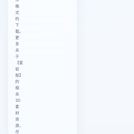
格
式
的
下
载。
更
多
关
于
【爱
宕
梨】
的
相
关
3D
素
材
资
源，
尽