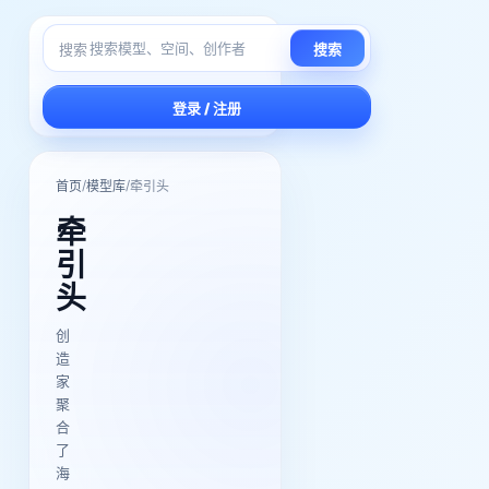
搜索
搜索
登录 / 注册
/
/
首页
模型库
牵引头
牵
引
头
创
造
家
聚
合
了
海