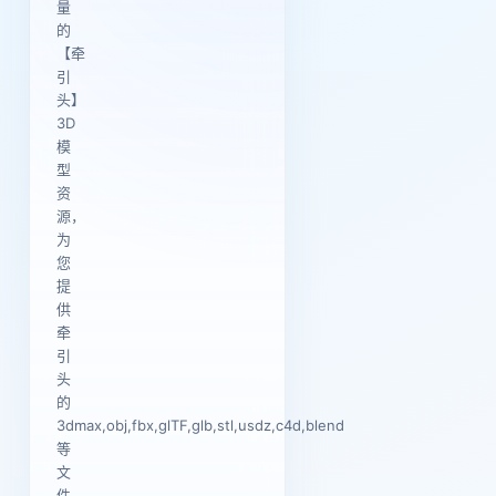
量
的
【牵
引
头】
3D
模
型
资
源，
为
您
提
供
牵
引
头
的
3dmax,obj,fbx,glTF,glb,stl,usdz,c4d,blend
等
文
件