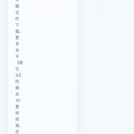
格
式
的
下
载。
更
多
关
于
【牵
引
头】
的
相
关
3D
素
材
资
源，
尽