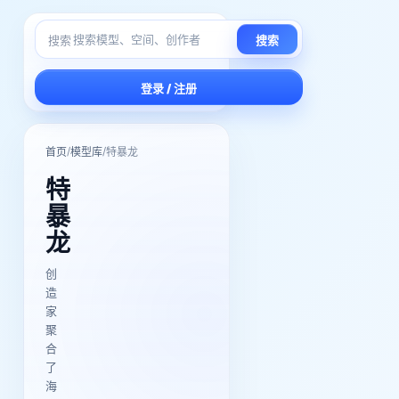
搜索
搜索
登录 / 注册
/
/
首页
模型库
特暴龙
特
暴
龙
创
造
家
聚
合
了
海