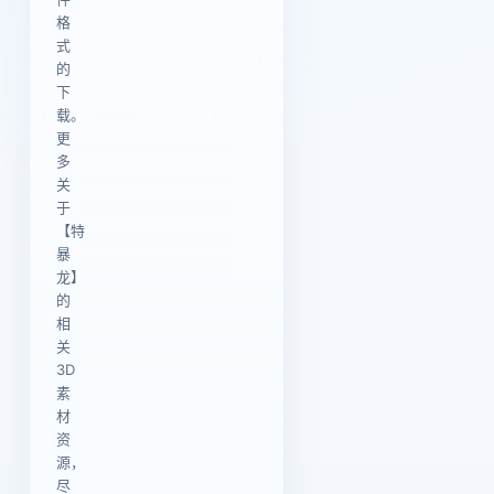
格
式
的
下
载。
更
多
关
于
【特
暴
龙】
的
相
关
3D
素
材
资
源，
尽