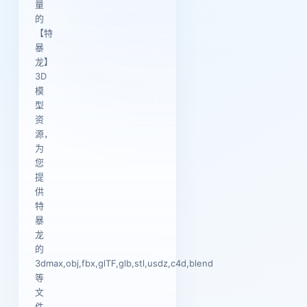
量
的
【特
暴
龙】
3D
模
型
资
源，
为
您
提
供
特
暴
龙
的
3dmax,obj,fbx,glTF,glb,stl,usdz,c4d,blend
等
文
件