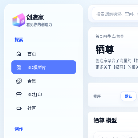
搜索
创造家
看见你的创造力
/
/
首页
模型库
牺尊
探索
牺尊
首页
创造家聚合了海量的【牺尊】3
更多关于【牺尊】的相关3D
3D模型库
合集
3D打印
排序
默认
社区
牺尊 模型
创作