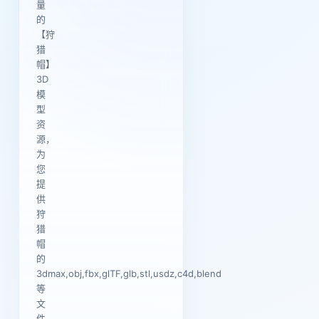
量
的
【狩
猎
帽】
3D
模
型
资
源，
为
您
提
供
狩
猎
帽
的
3dmax,obj,fbx,glTF,glb,stl,usdz,c4d,blend
等
文
件