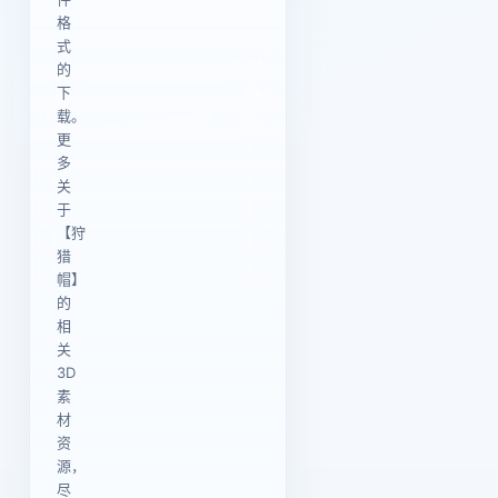
格
式
的
下
载。
更
多
关
于
【狩
猎
帽】
的
相
关
3D
素
材
资
源，
尽