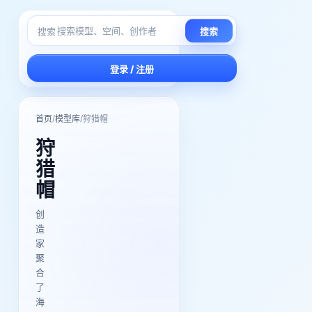
搜索
搜索
登录 / 注册
/
/
首页
模型库
狩猎帽
狩
猎
帽
创
造
家
聚
合
了
海