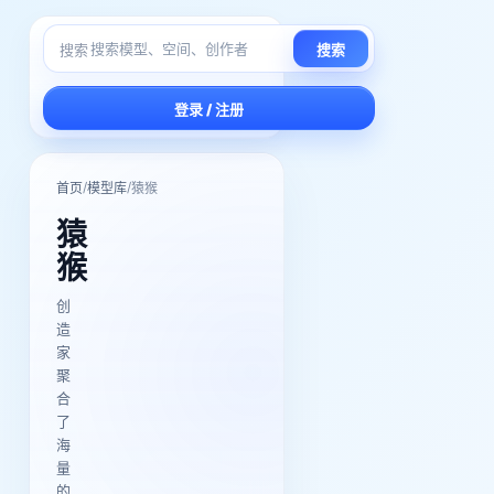
搜索
搜索
登录 / 注册
/
/
首页
模型库
猿猴
猿
猴
创
造
家
聚
合
了
海
量
的