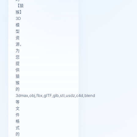
【猿
猴】
3D
模
型
资
源，
为
您
提
供
猿
猴
的
3dmax,obj,fbx,glTF,glb,stl,usdz,c4d,blend
等
文
件
格
式
的