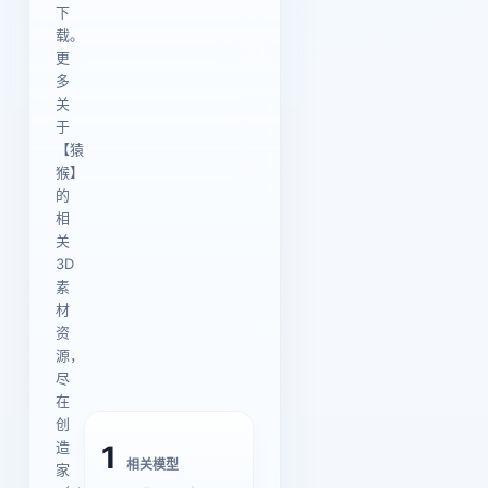
下
载。
更
多
关
于
【猿
猴】
的
相
关
3D
素
材
资
源，
尽
在
创
造
1
相关模型
家