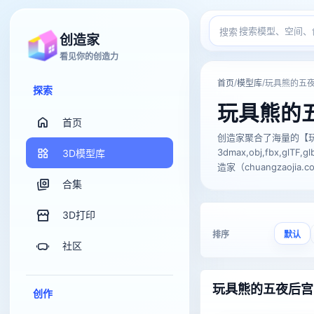
搜索
创造家
看见你的创造力
/
/
首页
模型库
玩具熊的五
探索
玩具熊的
首页
创造家聚合了海量的【
3dmax,obj,fbx,
3D模型库
造家（chuangzaojia.
合集
3D打印
排序
默认
社区
玩具熊的五夜后宫
创作