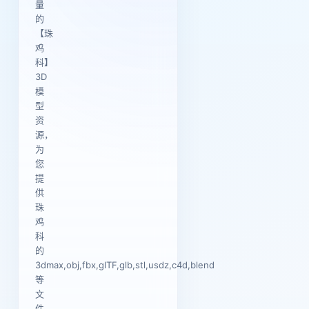
量
的
【珠
鸡
科】
3D
模
型
资
源，
为
您
提
供
珠
鸡
科
的
3dmax,obj,fbx,glTF,glb,stl,usdz,c4d,blend
等
文
件