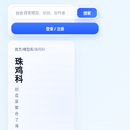
搜索
搜索
登录 / 注册
/
/
首页
模型库
珠鸡科
珠
鸡
科
创
造
家
聚
合
了
海