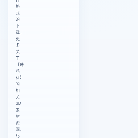
格
式
的
下
载。
更
多
关
于
【珠
鸡
科】
的
相
关
3D
素
材
资
源，
尽