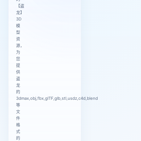
【盗
龙】
3D
模
型
资
源，
为
您
提
供
盗
龙
的
3dmax,obj,fbx,glTF,glb,stl,usdz,c4d,blend
等
文
件
格
式
的