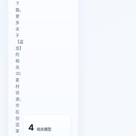
下
载。
更
多
关
于
【盗
龙】
的
相
关
3D
素
材
资
源，
尽
在
创
造
4
相关模型
家