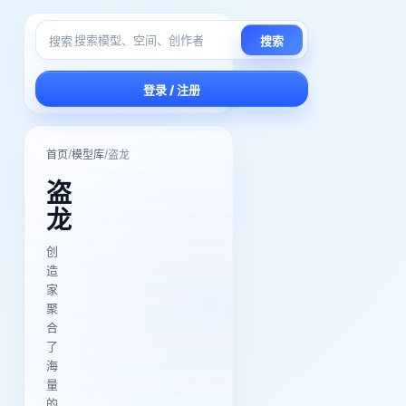
搜索
搜索
登录 / 注册
/
/
首页
模型库
盗龙
盗
龙
创
造
家
聚
合
了
海
量
的