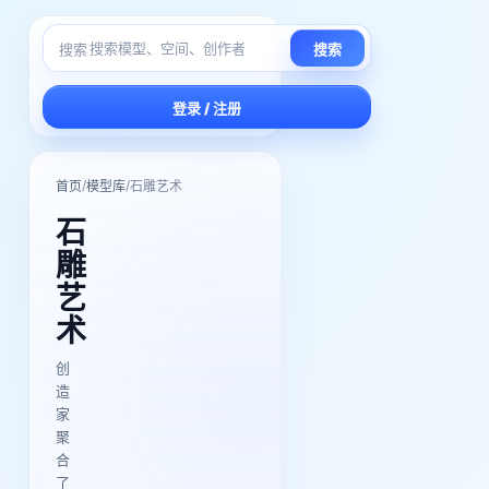
搜索
搜索
登录 / 注册
/
/
首页
模型库
石雕艺术
石
雕
艺
术
创
造
家
聚
合
了