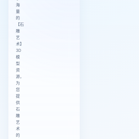
海
量
的
【石
雕
艺
术】
3D
模
型
资
源，
为
您
提
供
石
雕
艺
术
的