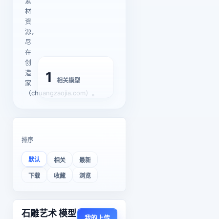
素
材
资
源，
尽
在
创
造
1
相关模型
家
（chuangzaojia.com）。
排序
默认
相关
最新
下载
收藏
浏览
石雕艺术 模型
我的上传