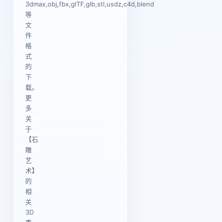
3dmax,obj,fbx,glTF,glb,stl,usdz,c4d,blend
等
文
件
格
式
的
下
载。
更
多
关
于
【石
雕
艺
术】
的
相
关
3D