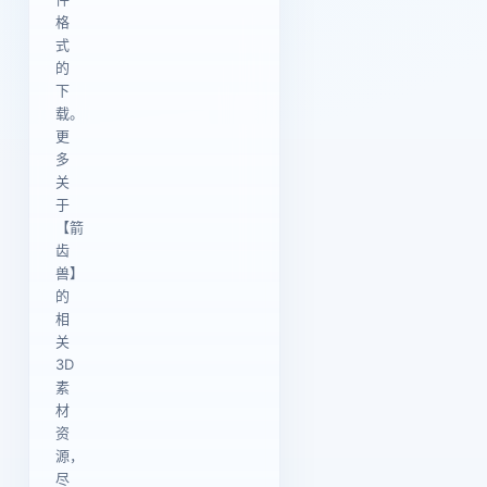
格
式
的
下
载。
更
多
关
于
【箭
齿
兽】
的
相
关
3D
素
材
资
源，
尽