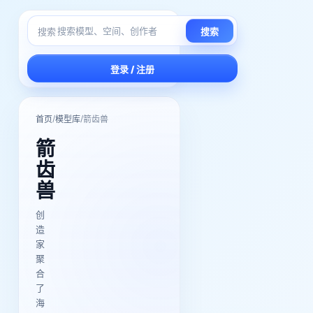
搜索
搜索
登录 / 注册
/
/
首页
模型库
箭齿兽
箭
齿
兽
创
造
家
聚
合
了
海