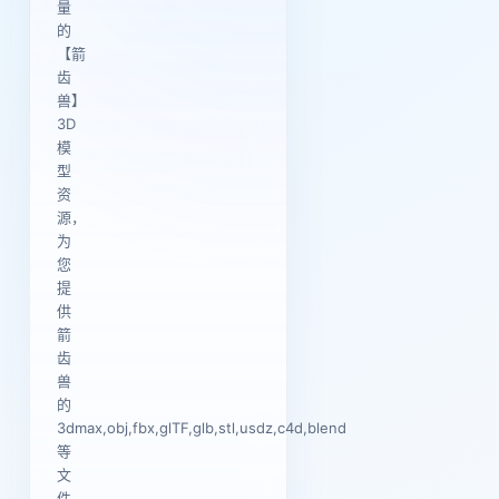
量
的
【箭
齿
兽】
3D
模
型
资
源，
为
您
提
供
箭
齿
兽
的
3dmax,obj,fbx,glTF,glb,stl,usdz,c4d,blend
等
文
件