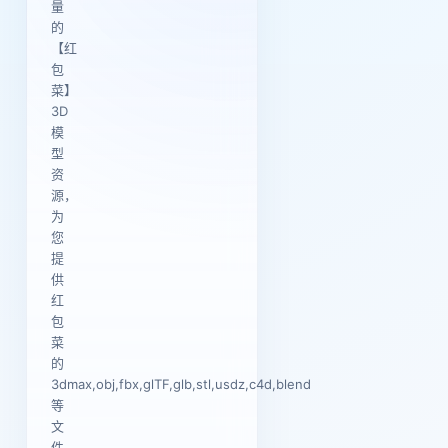
量
的
【红
包
菜】
3D
模
型
资
源，
为
您
提
供
红
包
菜
的
3dmax,obj,fbx,glTF,glb,stl,usdz,c4d,blend
等
文
件