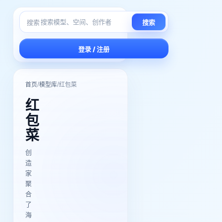
搜索
搜索
登录 / 注册
/
/
首页
模型库
红包菜
红
包
菜
创
造
家
聚
合
了
海