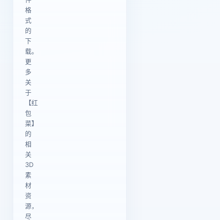
格
式
的
下
载。
更
多
关
于
【红
包
菜】
的
相
关
3D
素
材
资
源，
尽