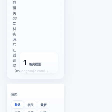
的
相
关
3D
素
材
资
源，
尽
在
创
造
1
相关模型
家
（chuangzaojia.com）。
排序
默认
相关
最新