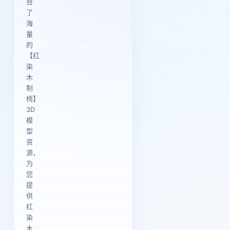
合
了
海
量
的
【红
染
木
制
椅】
3D
模
型
资
源，
为
您
提
供
红
染
木