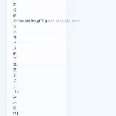
制
椅
的
3dmax,obj,fbx,glTF,glb,stl,usdz,c4d,blend
等
文
件
格
式
的
下
载。
更
多
关
于
【红
染
木
制
椅】