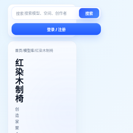
搜索
搜索
登录 / 注册
/
/
首页
模型库
红染木制椅
红
染
木
制
椅
创
造
家
聚