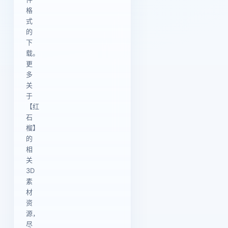
格
式
的
下
载。
更
多
关
于
【红
石
榴】
的
相
关
3D
素
材
资
源，
尽