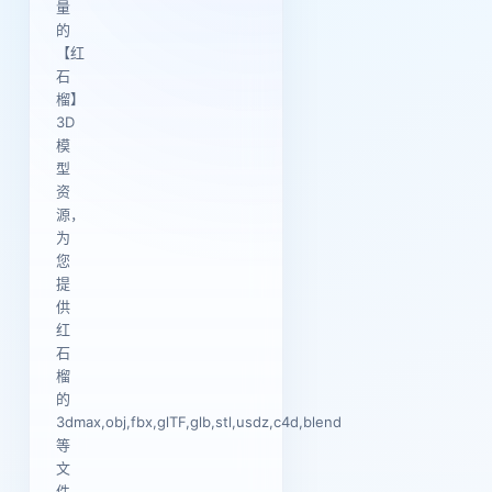
量
的
【红
石
榴】
3D
模
型
资
源，
为
您
提
供
红
石
榴
的
3dmax,obj,fbx,glTF,glb,stl,usdz,c4d,blend
等
文
件