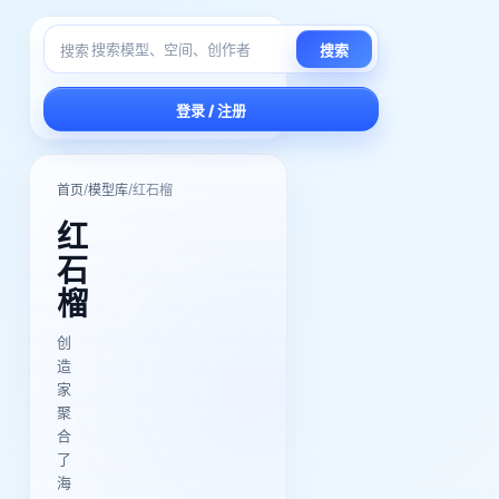
搜索
搜索
登录 / 注册
/
/
首页
模型库
红石榴
红
石
榴
创
造
家
聚
合
了
海