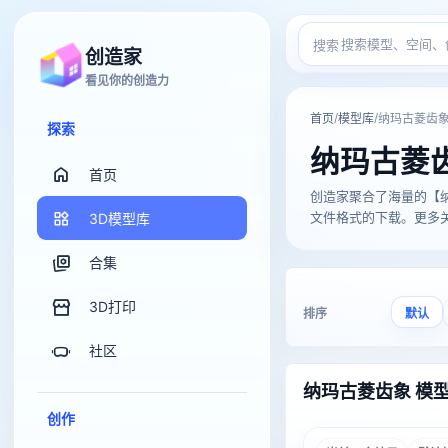
搜索
创造家
看见你的创造力
/
/
首页
模型库
纳玛古菱齿
探索
纳玛古菱
首页
创造家聚合了海量的【纳玛古菱
文件格式的下载。更多关于
3D模型库
合集
3D打印
排序
默认
社区
纳玛古菱齿象 模
创作