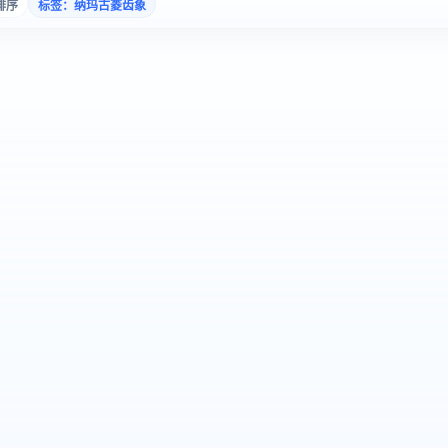
排序
标签：纳玛古菱齿象