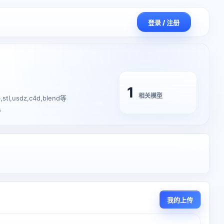
登录 / 注册
1
相关模型
usdz,c4d,blend等
。
我的上传