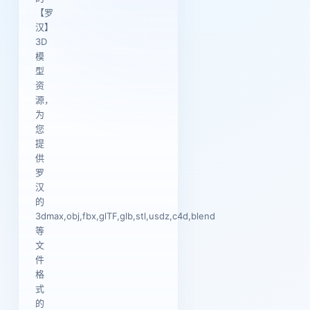
【罗
汉】
3D
模
型
资
源，
为
您
提
供
罗
汉
的
3dmax,obj,fbx,glTF,glb,stl,usdz,c4d,blend
等
文
件
格
式
的