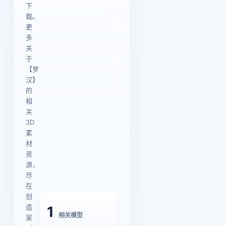
下
载。
更
多
关
于
【罗
汉】
的
相
关
3D
素
材
资
源，
尽
在
创
造
1
相关模型
家