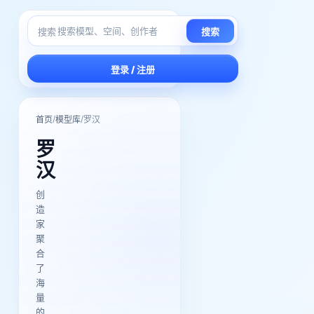
搜索
搜索
登录 / 注册
/
/
首页
模型库
罗汉
罗
汉
创
造
家
聚
合
了
海
量
的