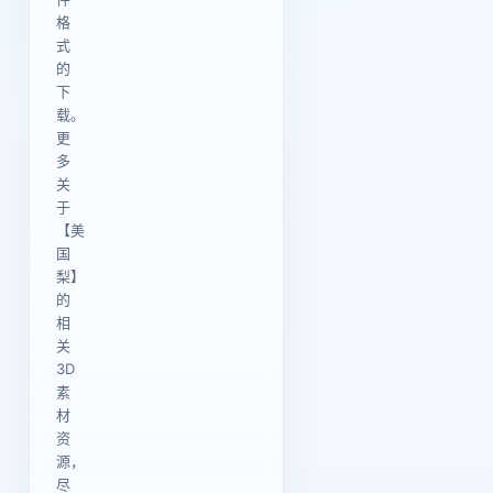
格
式
的
下
载。
更
多
关
于
【美
国
梨】
的
相
关
3D
素
材
资
源，
尽