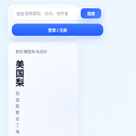
搜索
搜索
登录 / 注册
/
/
首页
模型库
美国梨
美
国
梨
创
造
家
聚
合
了
海