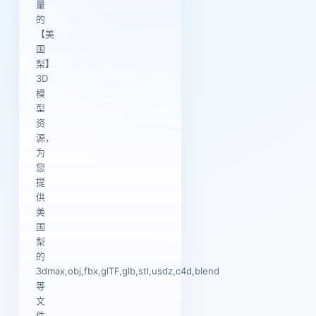
量
的
【美
国
梨】
3D
模
型
资
源，
为
您
提
供
美
国
梨
的
3dmax,obj,fbx,glTF,glb,stl,usdz,c4d,blend
等
文
件