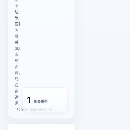
不
达
米
亚】
的
相
关
3D
素
材
资
源，
尽
在
创
造
1
相关模型
家
（chuangzaojia.com）。