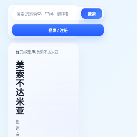
搜索
搜索
登录 / 注册
/
/
首页
模型库
美索不达米亚
美
索
不
达
米
亚
创
造
家