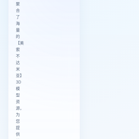
聚
合
了
海
量
的
【美
索
不
达
米
亚】
3D
模
型
资
源，
为
您
提
供