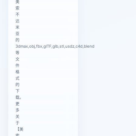
美
索
不
达
米
亚
的
3dmax,obj,fbx,glTF,glb,stl,usdz,c4d,blend
等
文
件
格
式
的
下
载。
更
多
关
于
【美
索