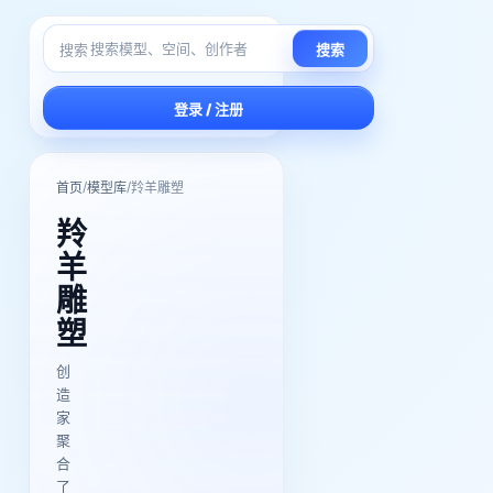
搜索
搜索
登录 / 注册
/
/
首页
模型库
羚羊雕塑
羚
羊
雕
塑
创
造
家
聚
合
了