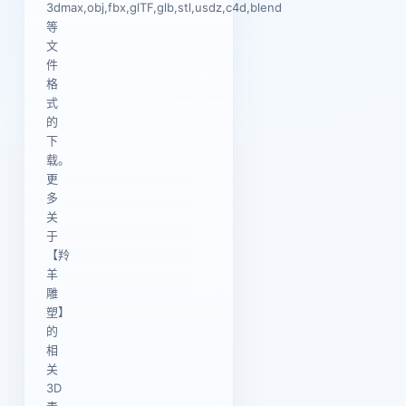
3dmax,obj,fbx,glTF,glb,stl,usdz,c4d,blend
等
文
件
格
式
的
下
载。
更
多
关
于
【羚
羊
雕
塑】
的
相
关
3D