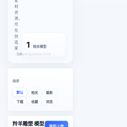
素
材
资
源，
尽
在
创
造
1
相关模型
家
（chuangzaojia.com）。
排序
默认
相关
最新
下载
收藏
浏览
羚羊雕塑 模型
我的上传