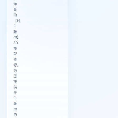
海
量
的
【羚
羊
雕
塑】
3D
模
型
资
源，
为
您
提
供
羚
羊
雕
塑
的