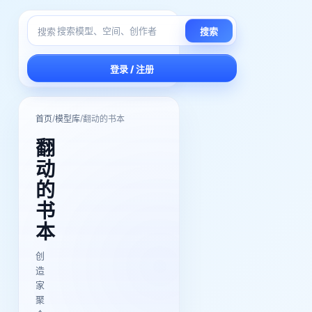
搜索
搜索
登录 / 注册
/
/
首页
模型库
翻动的书本
翻
动
的
书
本
创
造
家
聚