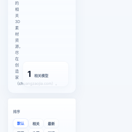
的
相
关
3D
素
材
资
源，
尽
在
创
造
1
相关模型
家
（chuangzaojia.com）。
排序
默认
相关
最新