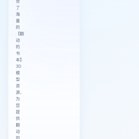
合
了
海
量
的
【翻
动
的
书
本】
3D
模
型
资
源，
为
您
提
供
翻
动
的