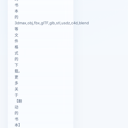
书
本
的
3dmax,obj,fbx,glTF,glb,stl,usdz,c4d,blend
等
文
件
格
式
的
下
载。
更
多
关
于
【翻
动
的
书
本】