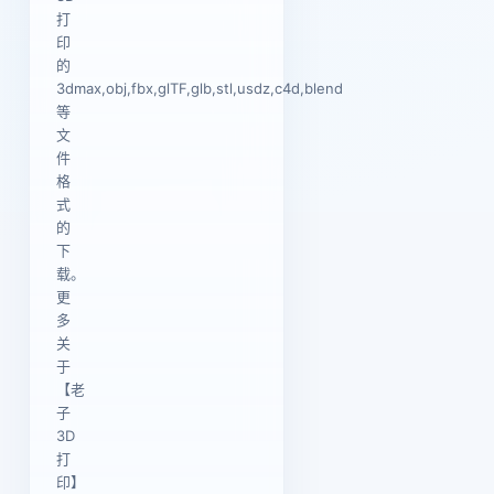
打
印
的
3dmax,obj,fbx,glTF,glb,stl,usdz,c4d,blend
等
文
件
格
式
的
下
载。
更
多
关
于
【老
子
3D
打
印】