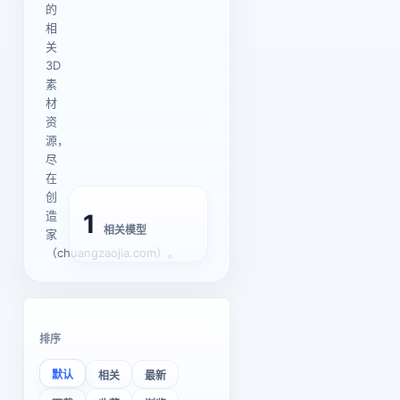
的
相
关
3D
素
材
资
源，
尽
在
创
造
1
相关模型
家
（chuangzaojia.com）。
排序
默认
相关
最新