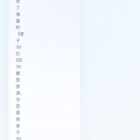
合
了
海
量
的
【老
子
3D
打
印】
3D
模
型
资
源，
为
您
提
供
老
子
3D