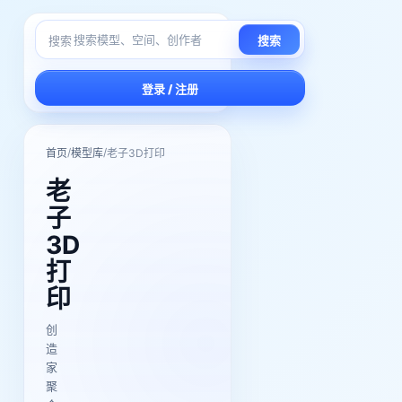
搜索
搜索
登录 / 注册
/
/
首页
模型库
老子3D打印
老
子
3D
打
印
创
造
家
聚