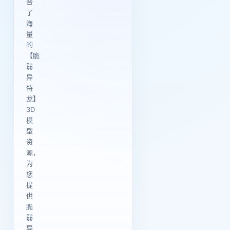
合
了
海
量
的
【脆
弱
异
特
龙】
3D
模
型
资
源，
为
您
提
供
脆
弱
异