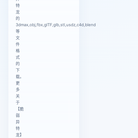
特
龙
的
3dmax,obj,fbx,glTF,glb,stl,usdz,c4d,blend
等
文
件
格
式
的
下
载。
更
多
关
于
【脆
弱
异
特
龙】