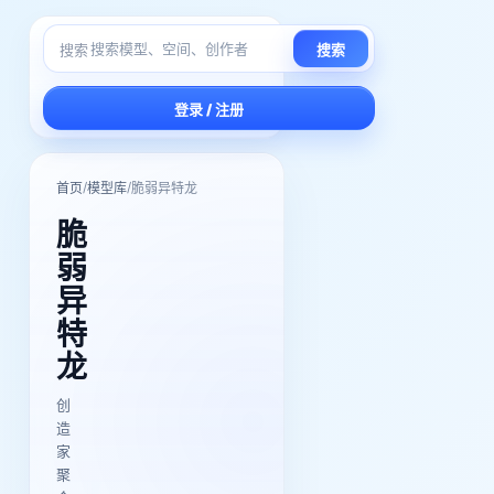
搜索
搜索
登录 / 注册
/
/
首页
模型库
脆弱异特龙
脆
弱
异
特
龙
创
造
家
聚