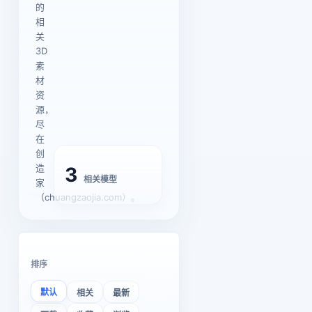
的
相
关
3D
素
材
资
源，
尽
在
创
造
3
相关模型
家
（chuangzaojia.com）。
排序
默认
相关
最新