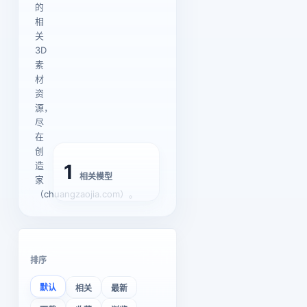
的
相
关
3D
素
材
资
源，
尽
在
创
造
1
相关模型
家
（chuangzaojia.com）。
排序
默认
相关
最新