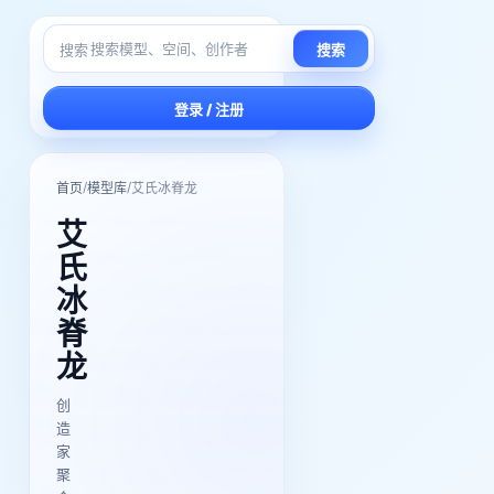
搜索
搜索
登录 / 注册
/
/
首页
模型库
艾氏冰脊龙
艾
氏
冰
脊
龙
创
造
家
聚