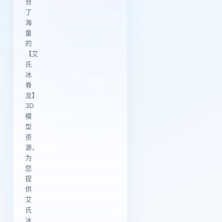
合
了
海
量
的
【艾
氏
冰
脊
龙】
3D
模
型
资
源，
为
您
提
供
艾
氏
冰