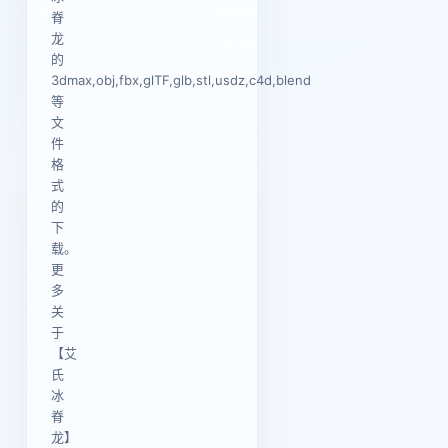
脊
龙
的
3dmax,obj,fbx,glTF,glb,stl,usdz,c4d,blend
等
文
件
格
式
的
下
载。
更
多
关
于
【艾
氏
冰
脊
龙】