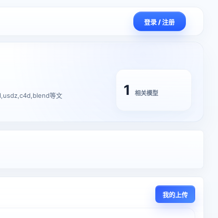
登录 / 注册
1
相关模型
sdz,c4d,blend等文
我的上传