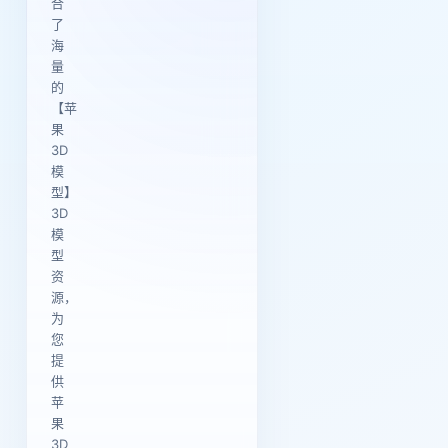
合
了
海
量
的
【苹
果
3D
模
型】
3D
模
型
资
源，
为
您
提
供
苹
果
3D