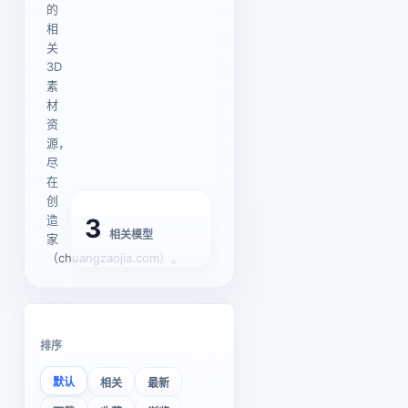
的
相
关
3D
素
材
资
源，
尽
在
创
造
3
相关模型
家
（chuangzaojia.com）。
排序
默认
相关
最新