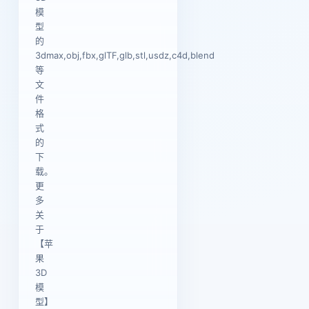
模
型
的
3dmax,obj,fbx,glTF,glb,stl,usdz,c4d,blend
等
文
件
格
式
的
下
载。
更
多
关
于
【苹
果
3D
模
型】