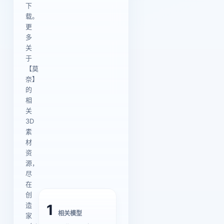
下
载。
更
多
关
于
【莫
奈】
的
相
关
3D
素
材
资
源，
尽
在
创
造
1
相关模型
家