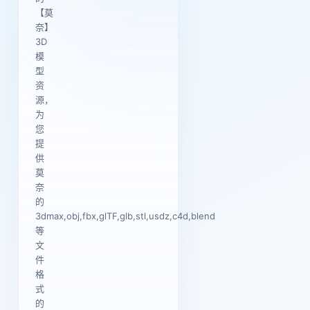
【莫
奈】
3D
模
型
资
源，
为
您
提
供
莫
奈
的
3dmax,obj,fbx,glTF,glb,stl,usdz,c4d,blend
等
文
件
格
式
的