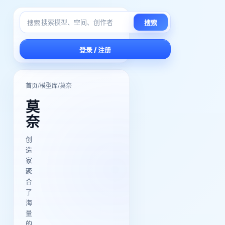
搜索
搜索
登录 / 注册
/
/
首页
模型库
莫奈
莫
奈
创
造
家
聚
合
了
海
量
的