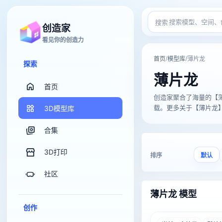
搜索
创造家
看见你的创造力
/
/
首页
模型库
薄片龙
探索
薄片龙
首页
创造家聚合了海量的【薄片龙】
载。更多关于【薄片龙】的
3D模型库
合集
3D打印
排序
默认
社区
薄片龙 模型
创作