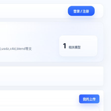
登录 / 注册
1
相关模型
sdz,c4d,blend等文
我的上传