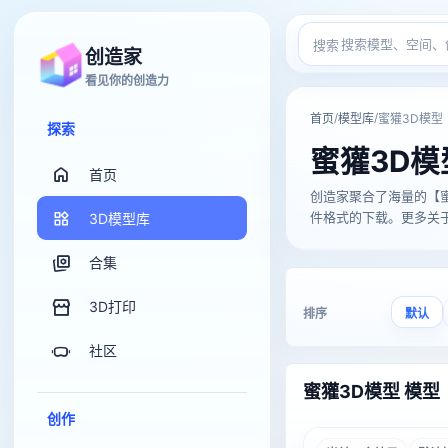
搜索
创造家
看见你的创造力
/
/
首页
模型库
蜜獾3D模型
探索
蜜獾3D模
首页
创造家聚合了海量的【蜜獾3D模
件格式的下载。更多关于【
3D模型库
合集
3D打印
排序
默认
社区
蜜獾3D模型 模型
创作