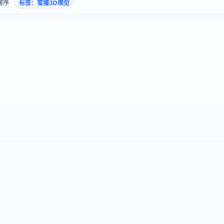
排序
标签：蜜獾3D模型