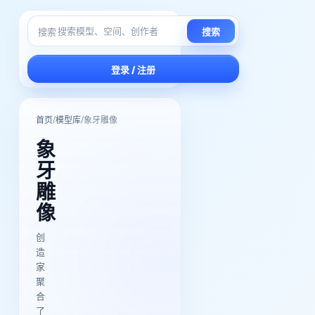
搜索
搜索
登录 / 注册
/
/
首页
模型库
象牙雕像
象
牙
雕
像
创
造
家
聚
合
了