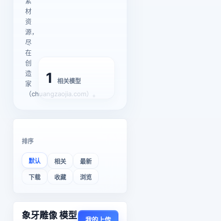
素
材
资
源，
尽
在
创
造
1
相关模型
家
（chuangzaojia.com）。
排序
默认
相关
最新
下载
收藏
浏览
象牙雕像 模型
我的上传