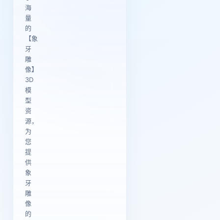
海
量
的
【象
牙
雕
像】
3D
模
型
资
源，
为
您
提
供
象
牙
雕
像
的