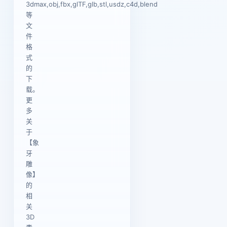
3dmax,obj,fbx,glTF,glb,stl,usdz,c4d,blend
等
文
件
格
式
的
下
载。
更
多
关
于
【象
牙
雕
像】
的
相
关
3D