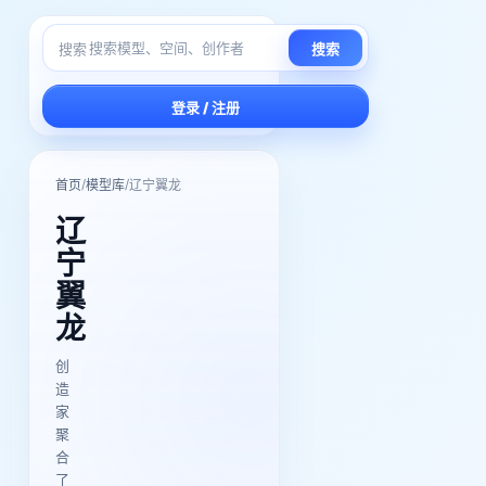
搜索
搜索
登录 / 注册
/
/
首页
模型库
辽宁翼龙
辽
宁
翼
龙
创
造
家
聚
合
了