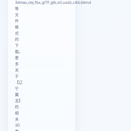
3dmax,obj,fbx,glTF,glb,stl,usdz,c4d,blend
等
文
件
格
式
的
下
载。
更
多
关
于
【辽
宁
翼
龙】
的
相
关
3D