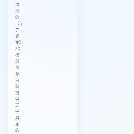
海
量
的
【辽
宁
翼
龙】
3D
模
型
资
源，
为
您
提
供
辽
宁
翼
龙
的