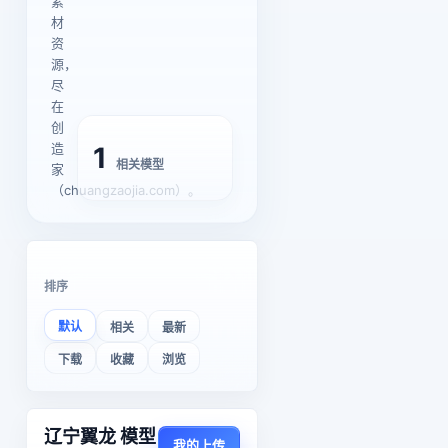
素
材
资
源，
尽
在
创
造
1
相关模型
家
（chuangzaojia.com）。
排序
默认
相关
最新
下载
收藏
浏览
辽宁翼龙 模型
我的上传