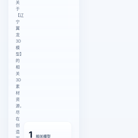
关
于
【辽
宁
翼
龙
3D
模
型】
的
相
关
3D
素
材
资
源，
尽
在
创
造
1
相关模型