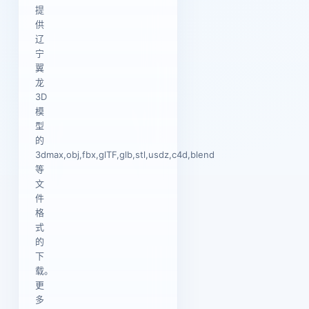
提
供
辽
宁
翼
龙
3D
模
型
的
3dmax,obj,fbx,glTF,glb,stl,usdz,c4d,blend
等
文
件
格
式
的
下
载。
更
多