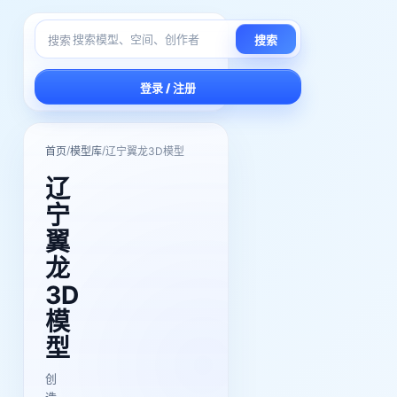
搜索
搜索
登录 / 注册
/
/
首页
模型库
辽宁翼龙3D模型
辽
宁
翼
龙
3D
模
型
创