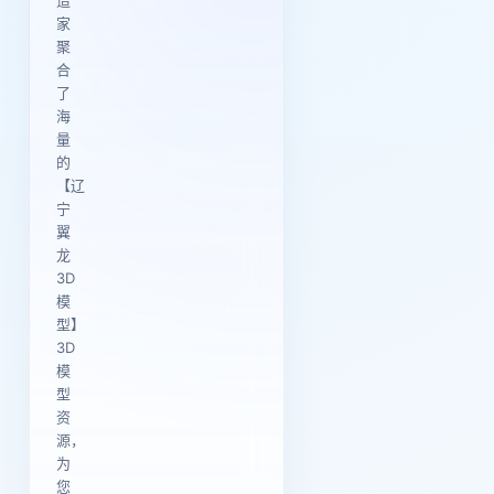
造
家
聚
合
了
海
量
的
【辽
宁
翼
龙
3D
模
型】
3D
模
型
资
源，
为
您