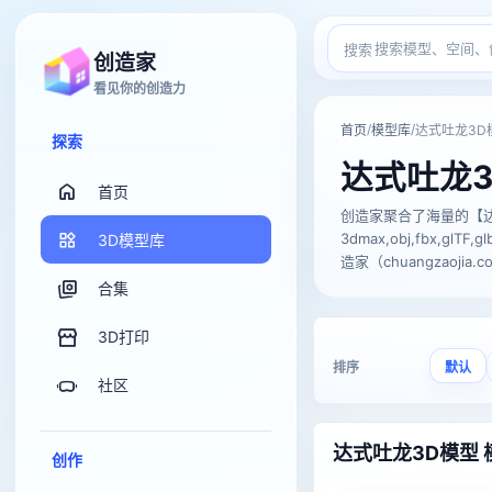
搜索
创造家
看见你的创造力
/
/
首页
模型库
达式吐龙3D
探索
达式吐龙3
首页
创造家聚合了海量的【达
3dmax,obj,fbx,
3D模型库
造家（chuangzaojia.
合集
3D打印
排序
默认
社区
达式吐龙3D模型 
创作