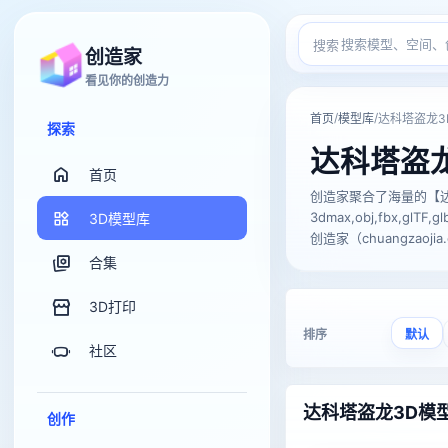
搜索
创造家
看见你的创造力
/
/
首页
模型库
达科塔盗龙3
探索
达科塔盗
首页
创造家聚合了海量的【达
3dmax,obj,fbx,
3D模型库
创造家（chuangzaojia
合集
3D打印
排序
默认
社区
达科塔盗龙3D模型
创作