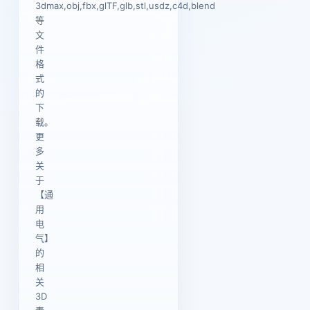
3dmax,obj,fbx,glTF,glb,stl,usdz,c4d,blend
等
文
件
格
式
的
下
载。
更
多
关
于
【通
用
电
气】
的
相
关
3D