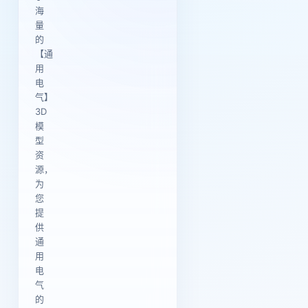
海
量
的
【通
用
电
气】
3D
模
型
资
源，
为
您
提
供
通
用
电
气
的