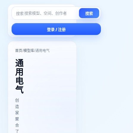
搜索
搜索
登录 / 注册
/
/
首页
模型库
通用电气
通
用
电
气
创
造
家
聚
合
了