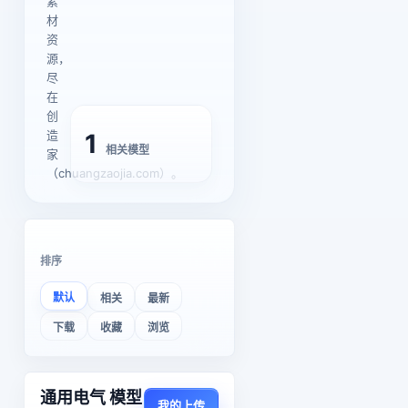
素
材
资
源，
尽
在
创
造
1
相关模型
家
（chuangzaojia.com）。
排序
默认
相关
最新
下载
收藏
浏览
通用电气 模型
我的上传