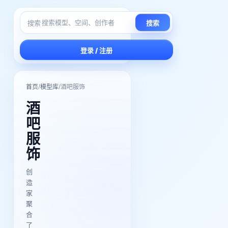
搜索
搜索
登录 / 注册
/
/
首页
模型库
酒吧服饰
酒
吧
服
饰
创
造
家
聚
合
了