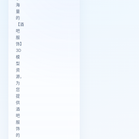
海
量
的
【酒
吧
服
饰】
3D
模
型
资
源，
为
您
提
供
酒
吧
服
饰
的