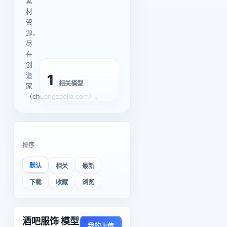
素
材
资
源，
尽
在
创
造
1
相关模型
家
（chuangzaojia.com）。
排序
默认
相关
最新
下载
收藏
浏览
酒吧服饰 模型
我的上传