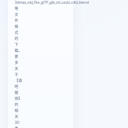
3dmax,obj,fbx,glTF,glb,stl,usdz,c4d,blend
等
文
件
格
式
的
下
载。
更
多
关
于
【酒
吧
服
饰】
的
相
关
3D