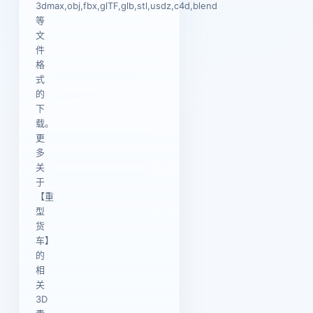
3dmax,obj,fbx,glTF,glb,stl,usdz,c4d,blend
等
文
件
格
式
的
下
载。
更
多
关
于
【重
型
货
车】
的
相
关
3D