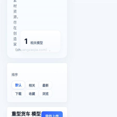
素
材
资
源，
尽
在
创
造
1
相关模型
家
（chuangzaojia.com）。
排序
默认
相关
最新
下载
收藏
浏览
重型货车 模型
我的上传