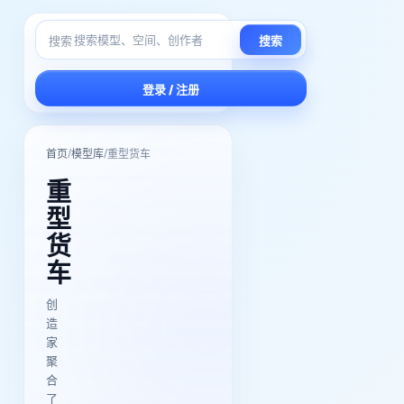
搜索
搜索
登录 / 注册
/
/
首页
模型库
重型货车
重
型
货
车
创
造
家
聚
合
了