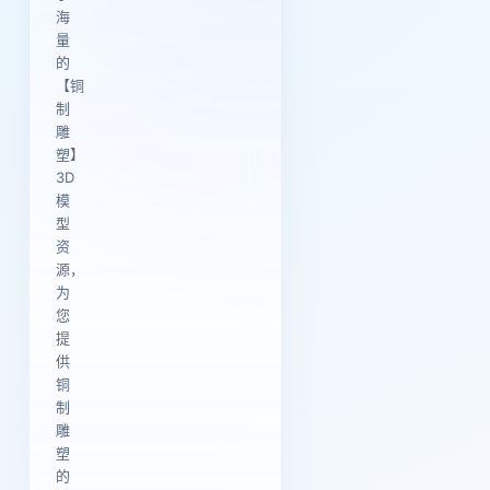
海
量
的
【铜
制
雕
塑】
3D
模
型
资
源，
为
您
提
供
铜
制
雕
塑
的