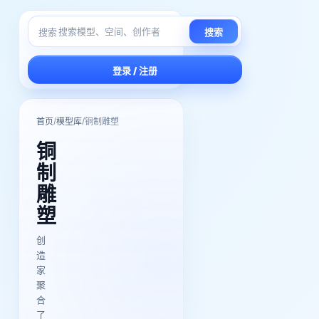
搜索
搜索
登录 / 注册
/
/
首页
模型库
铜制雕塑
铜
制
雕
塑
创
造
家
聚
合
了