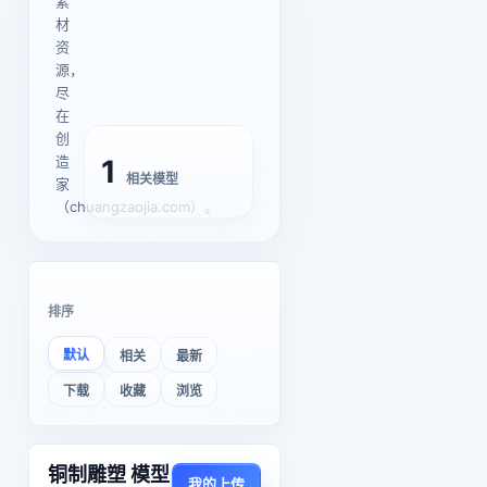
素
材
资
源，
尽
在
创
造
1
相关模型
家
（chuangzaojia.com）。
排序
默认
相关
最新
下载
收藏
浏览
铜制雕塑 模型
我的上传