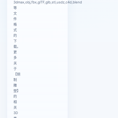
3dmax,obj,fbx,glTF,glb,stl,usdz,c4d,blend
等
文
件
格
式
的
下
载。
更
多
关
于
【铜
制
雕
塑】
的
相
关
3D