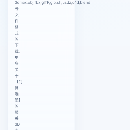
3dmax,obj,fbx,glTF,glb,stl,usdz,c4d,blend
等
文
件
格
式
的
下
载。
更
多
关
于
【门
神
雕
塑】
的
相
关
3D