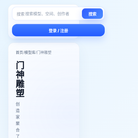
搜索
搜索
登录 / 注册
/
/
首页
模型库
门神雕塑
门
神
雕
塑
创
造
家
聚
合
了