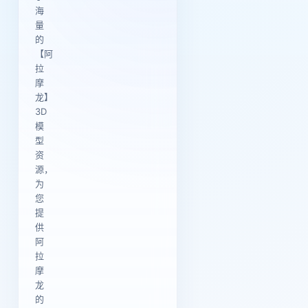
海
量
的
【阿
拉
摩
龙】
3D
模
型
资
源，
为
您
提
供
阿
拉
摩
龙
的