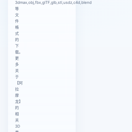
3dmax,obj,fbx,glTF,glb,stl,usdz,c4d,blend
等
文
件
格
式
的
下
载。
更
多
关
于
【阿
拉
摩
龙】
的
相
关
3D