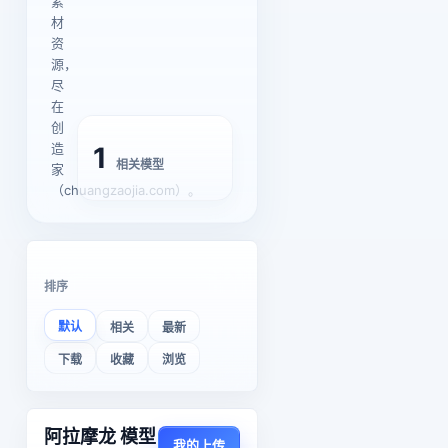
素
材
资
源，
尽
在
创
造
1
相关模型
家
（chuangzaojia.com）。
排序
默认
相关
最新
下载
收藏
浏览
阿拉摩龙 模型
我的上传