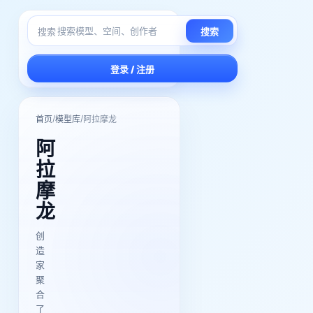
搜索
搜索
登录 / 注册
/
/
首页
模型库
阿拉摩龙
阿
拉
摩
龙
创
造
家
聚
合
了