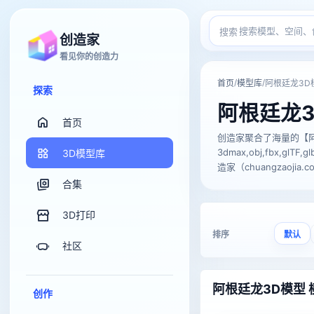
搜索
创造家
看见你的创造力
/
/
首页
模型库
阿根廷龙3D
探索
阿根廷龙3
首页
创造家聚合了海量的【阿
3dmax,obj,fbx,
3D模型库
造家（chuangzaojia.
合集
3D打印
排序
默认
社区
阿根廷龙3D模型 
创作