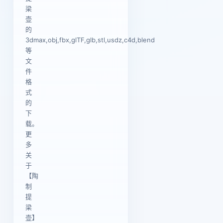
梁
壶
的
3dmax,obj,fbx,glTF,glb,stl,usdz,c4d,blend
等
文
件
格
式
的
下
载。
更
多
关
于
【陶
制
提
梁
壶】