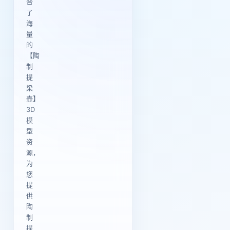
合
了
海
量
的
【陶
制
提
梁
壶】
3D
模
型
资
源，
为
您
提
供
陶
制
提