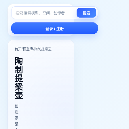
搜索
搜索
登录 / 注册
/
/
首页
模型库
陶制提梁壶
陶
制
提
梁
壶
创
造
家
聚