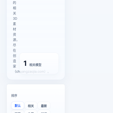
的
相
关
3D
素
材
资
源，
尽
在
创
造
1
相关模型
家
（chuangzaojia.com）。
排序
默认
相关
最新