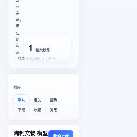
素
材
资
源，
尽
在
创
造
1
相关模型
家
（chuangzaojia.com）。
排序
默认
相关
最新
下载
收藏
浏览
陶制文物 模型
我的上传