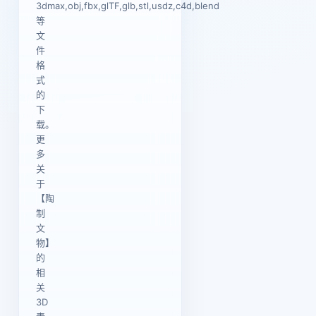
3dmax,obj,fbx,glTF,glb,stl,usdz,c4d,blend
等
文
件
格
式
的
下
载。
更
多
关
于
【陶
制
文
物】
的
相
关
3D