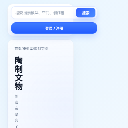
搜索
搜索
登录 / 注册
/
/
首页
模型库
陶制文物
陶
制
文
物
创
造
家
聚
合
了