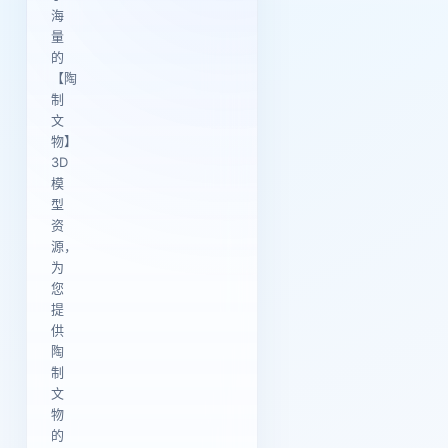
海
量
的
【陶
制
文
物】
3D
模
型
资
源，
为
您
提
供
陶
制
文
物
的