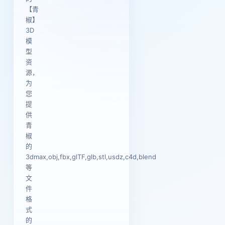
【青
椒】
3D
模
型
资
源，
为
您
提
供
青
椒
的
3dmax,obj,fbx,glTF,glb,stl,usdz,c4d,blend
等
文
件
格
式
的