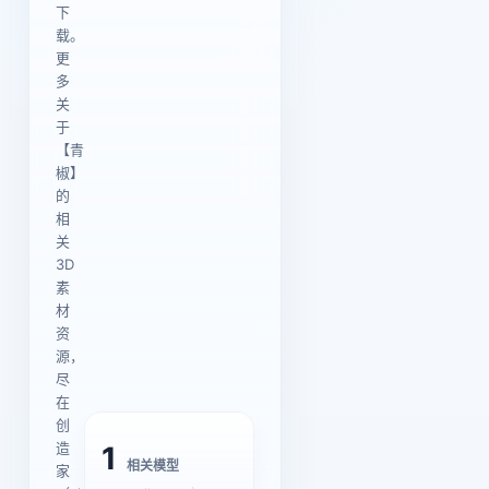
下
载。
更
多
关
于
【青
椒】
的
相
关
3D
素
材
资
源，
尽
在
创
造
1
相关模型
家