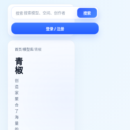
搜索
搜索
登录 / 注册
/
/
首页
模型库
青椒
青
椒
创
造
家
聚
合
了
海
量
的