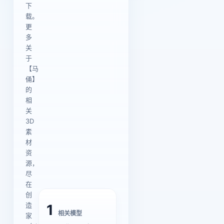
下
载。
更
多
关
于
【马
俑】
的
相
关
3D
素
材
资
源，
尽
在
创
造
1
相关模型
家