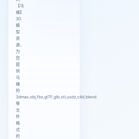
【马
俑】
3D
模
型
资
源，
为
您
提
供
马
俑
的
3dmax,obj,fbx,glTF,glb,stl,usdz,c4d,blend
等
文
件
格
式
的