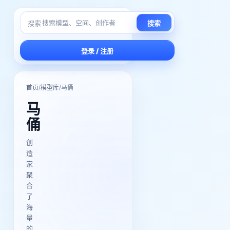
搜索
搜索
登录 / 注册
/
/
首页
模型库
马俑
马
俑
创
造
家
聚
合
了
海
量
的