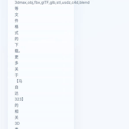
3dmax,obj,fbx,glTF,glb,stl,usdz,c4d,blend
等
文
件
格
式
的
下
载。
更
多
关
于
【马
自
达
323】
的
相
关
3D