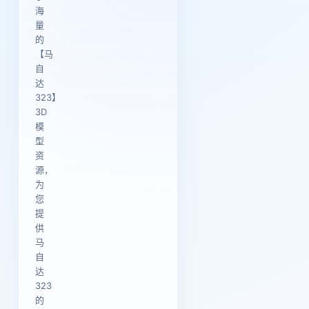
海
量
的
【马
自
达
323】
3D
模
型
资
源，
为
您
提
供
马
自
达
323
的