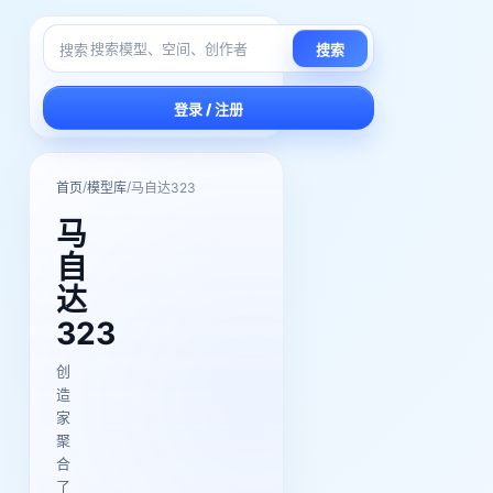
搜索
搜索
登录 / 注册
/
/
首页
模型库
马自达323
马
自
达
323
创
造
家
聚
合
了