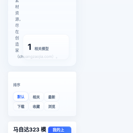
素
材
资
源，
尽
在
创
造
1
相关模型
家
（chuangzaojia.com）。
排序
默认
相关
最新
下载
收藏
浏览
马自达323 模
我的上