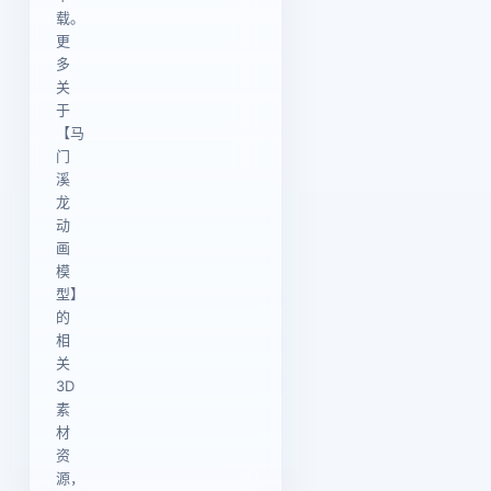
载。
更
多
关
于
【马
门
溪
龙
动
画
模
型】
的
相
关
3D
素
材
资
源，