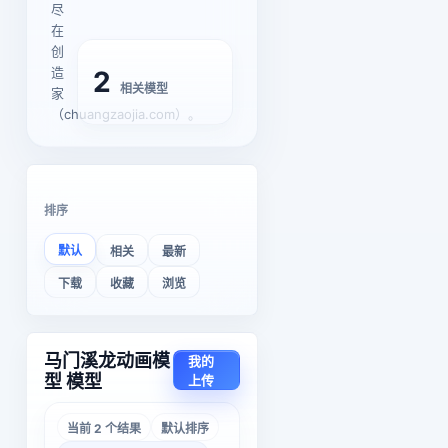
尽
在
创
造
2
相关模型
家
（chuangzaojia.com）。
排序
默认
相关
最新
下载
收藏
浏览
马门溪龙动画模
我的
型 模型
上传
当前 2 个结果
默认排序