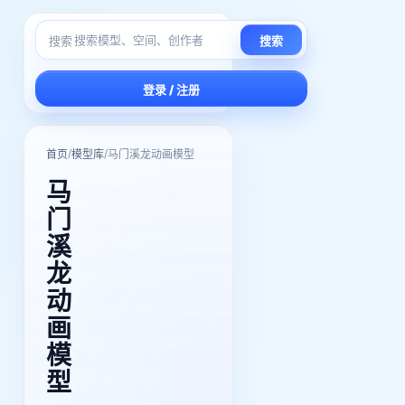
搜索
搜索
登录 / 注册
/
/
首页
模型库
马门溪龙动画模型
马
门
溪
龙
动
画
模
型