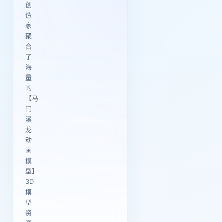
创
造
家
聚
合
了
海
量
的
【马
门
溪
龙
动
画
模
型】
3D
模
型
资