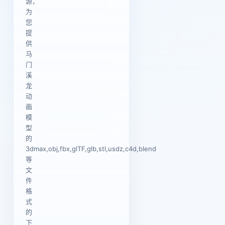
源，
为
您
提
供
马
门
溪
龙
动
画
模
型
的
3dmax,obj,fbx,glTF,glb,stl,usdz,c4d,blend
等
文
件
格
式
的
下