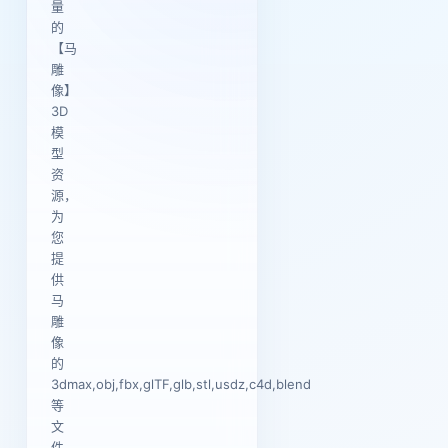
量
的
【马
雕
像】
3D
模
型
资
源，
为
您
提
供
马
雕
像
的
3dmax,obj,fbx,glTF,glb,stl,usdz,c4d,blend
等
文
件