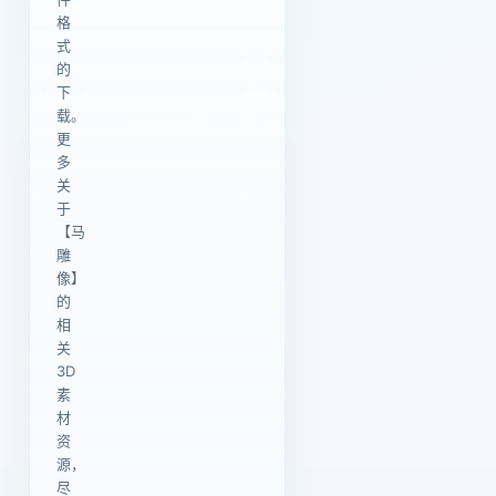
格
式
的
下
载。
更
多
关
于
【马
雕
像】
的
相
关
3D
素
材
资
源，
尽