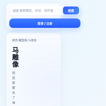
搜索
搜索
登录 / 注册
/
/
首页
模型库
马雕像
马
雕
像
创
造
家
聚
合
了
海