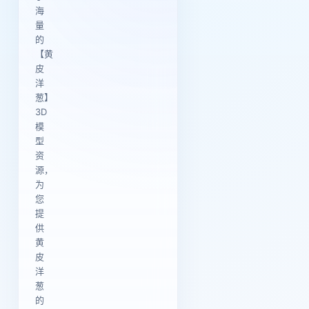
海
量
的
【黄
皮
洋
葱】
3D
模
型
资
源，
为
您
提
供
黄
皮
洋
葱
的