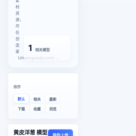
素
材
资
源，
尽
在
创
造
1
相关模型
家
（chuangzaojia.com）。
排序
默认
相关
最新
下载
收藏
浏览
黄皮洋葱 模型
我的上传