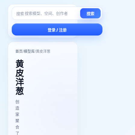
搜索
搜索
登录 / 注册
/
/
首页
模型库
黄皮洋葱
黄
皮
洋
葱
创
造
家
聚
合
了