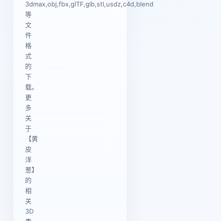
3dmax,obj,fbx,glTF,glb,stl,usdz,c4d,blend
等
文
件
格
式
的
下
载。
更
多
关
于
【黄
皮
洋
葱】
的
相
关
3D